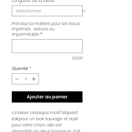
Longueur de la laisse
*
Précisez la matière pour les tissus
imprimés : velours ou
imperméable
*
0/500
Quantité
*
Ajouter au panier
La laisse classique motif léopard
kakipour un look sauvage et stylé
pour votre chien, elle est
disponible en deux longueurs, soit