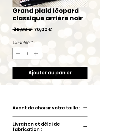
Grand plaid léopard
classique arrière noir
Prix
Prix
 80,00 € 
70,00 €
original
promotionnel
Quantité
*
Ajouter au panier
Avant de choisir votre taille :
Tous les produits étant fabriqués à
Livraison et délai de
la main, La Patte De Chien ne peut
fabrication :
garantir la parfaite reproduction à
l’identique d’un produit à l’autre.