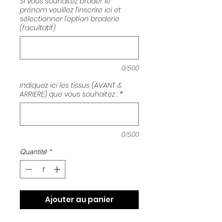
Si vous souhaitez broder le
prénom veuillez l'inscrire ici et
sélectionner l'option broderie
(facultatif)
0/500
Indiquez ici les tissus (AVANT &
ARRIERE) que vous souhaitez :
*
0/500
Quantité
*
Ajouter au panier