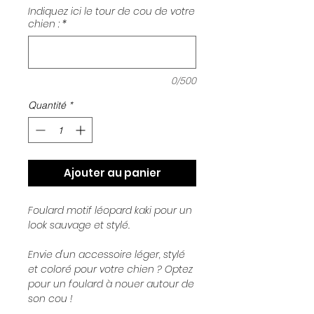
Indiquez ici le tour de cou de votre
chien :
*
0/500
Quantité
*
Ajouter au panier
Foulard motif léopard kaki pour un
look sauvage et stylé.
Envie d'un accessoire léger, stylé
et coloré pour votre chien ? Optez
pour un foulard à nouer autour de
son cou !