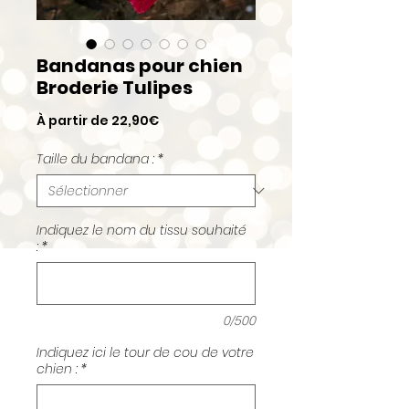
Bandanas pour chien
Broderie Tulipes
Prix
À partir de
22,90€
promotionnel
Taille du bandana :
*
Indiquez le nom du tissu souhaité
:
*
0/500
Indiquez ici le tour de cou de votre
chien :
*