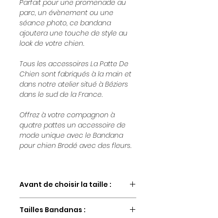
Parfait pour une promenade au
parc, un évènement ou une
séance photo, ce bandana
ajoutera une touche de style au
look de votre chien.
Tous les accessoires La Patte De
Chien sont fabriqués à la main et
dans notre atelier situé à Béziers
dans le sud de la France.
Offrez à votre compagnon à
quatre pattes un accessoire de
mode unique avec le Bandana
pour chien Brodé avec des fleurs.
Avant de choisir la taille :
Tous les produits étant fabriqués à
Tailles Bandanas :
la main, La Patte de chien ne peut