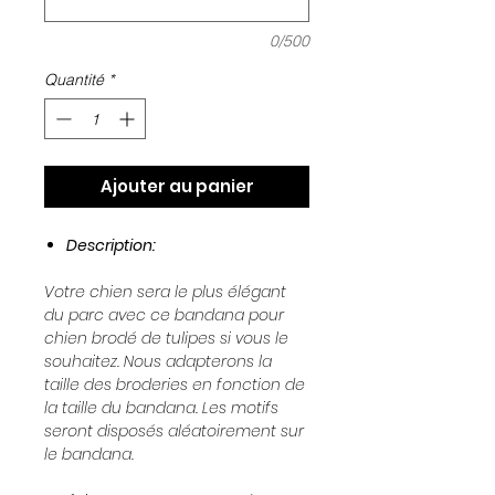
0/500
Quantité
*
Ajouter au panier
Description:
Votre chien sera le plus élégant
du parc avec ce bandana pour
chien brodé de tulipes si vous le
souhaitez. Nous adapterons la
taille des broderies en fonction de
la taille du bandana. Les motifs
seront disposés aléatoirement sur
le bandana.