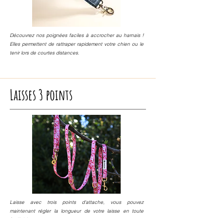
Découvrez nos poignées faciles à accrocher au harnais !
Elles permettent de rattraper rapidement votre chien ou le
tenir lors de courtes distances.
Laisses 3 points
Laisse avec trois points d'attache, vous pouvez
maintenant régler la longueur de votre laisse en toute