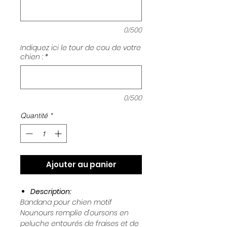
0/500
Indiquez ici le tour de cou de votre
chien :
*
0/500
Quantité
*
Ajouter au panier
Description:
Bandana pour chien motif
Nounours remplie d'oursons en
peluche entourés de fraises et de