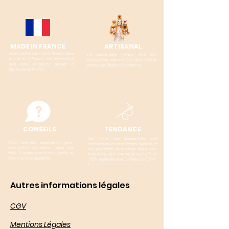
MADE IN FRANCE
ARTISANAL
Notre atelier est situé à Béziers dans
Un savoir-faire unique. Tous les
le sud de la France. Vos accessoires
accessoires sont réalisés avec soin et
sont donc imaginés, pensés et
amour par Matisse la créatrice.
fabriqués en France !
CONSEILS
TENDANCE
Les tissus des accessoires sont
Nous sommes disponibles pour
sélectionnés en fonction des saisons et
vous guider au mieux dans vos
des tendances du moment. Nous vous
choix. N'hésitez pas à nous écrire si
proposons des imprimés exclusifs et
vous avez des questions
100% dessinés pour La Patte De Chien
!
Autres informations légales
CGV
Mentions Légales